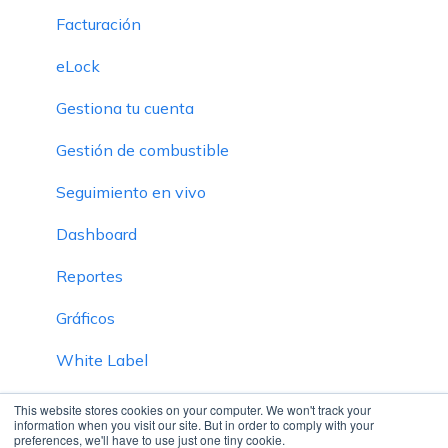
Facturación
eLock
Gestiona tu cuenta
Gestión de combustible
Seguimiento en vivo
Dashboard
Reportes
Gráficos
White Label
Inventario
This website stores cookies on your computer. We won't track your
information when you visit our site. But in order to comply with your
preferences, we'll have to use just one tiny cookie.
Definición de SOP