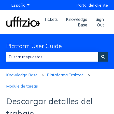
Español
Traducciones de Mostrar submenú de
Portal del cliente
Tickets
Knowledge
Sign
Base
Out
Platform User Guide
No hay sugerencias porque el campo de búsqueda est
Knowledge Base
Plataforma Trakzee
Module de tareas
Descargar detalles del
trabajo