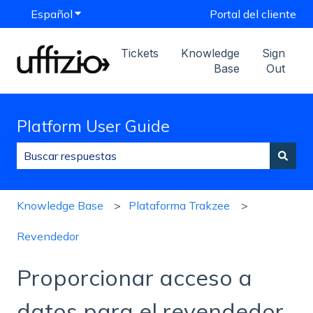
Español
Traducciones de Mostrar submenú de
Portal del cliente
Tickets
Knowledge
Sign
Base
Out
Platform User Guide
No hay sugerencias porque el campo de búsqueda est
Knowledge Base
Plataforma Trakzee
Revendedor
Proporcionar acceso a
datos para el revendedor