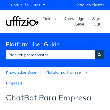
Português - Brasil
Mostrar submenu para traduções
Portal do cliente
Tickets
Knowledge
Sign
Base
Out
Platform User Guide
Não há sugestões porque o campo de pesquisa está 
Knowledge Base
Plataforma Trakzee
Empresa
ChatBot Para Empresa