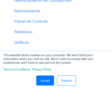
Gerenciamento de Combustível
Rastreamento
Painel de Controle
Relatórios
Gráficos
White Label
This website stores cookies on your computer. We won't track your
information when you visit our site. But in order to comply with your
preferences, we'll have to use just one tiny cookie.
Inventário
Terms & Conditions
Privacy Policy
Modo Privado
Accept
Decline
Gestão inteligente de resíduos
Hierarquia